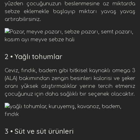
yüzden çocuğunuzun beslenmesine az miktarda
sebze eklemekle başlayıp miktarı yavaş yavaş
artırabilirsiniz.
2 •
Yağlı tohumlar
Ceviz
,
fındık
,
badem
gibi bitkisel kaynaklı
omega 3
(ALA)
bakımından zengin besinleri
kalori
si ve
şeker
oranı yüksek atıştırmalıklar yerine tercih etmeniz
çocuğunuz için daha sağlıklı bir seçenek olacaktır.
3 •
Süt ve süt ürünleri