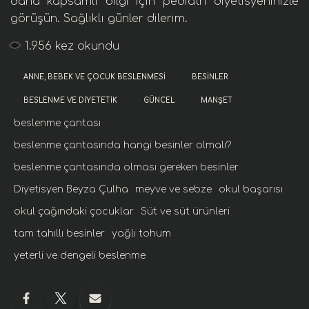
daha kapsamlı bilgi için
pediatri diyetisyeni
nizle
görüşün.
Sağlıklı günler dilerim.
1.956
kez okundu
ANNE, BEBEK VE ÇOCUK BESLENMESI
BESINLER
BESLENME VE DIYETETIK
GÜNCEL
MANŞET
beslenme çantası
beslenme çantasında hangi besinler olmalı?
beslenme çantasında olması gereken besinler
Diyetisyen Beyza Çulha
meyve ve sebze
okul başarısı
okul çağındaki çocuklar
Süt ve süt ürünleri
tam tahıllı besinler
yağlı tohum
yeterli ve dengeli beslenme