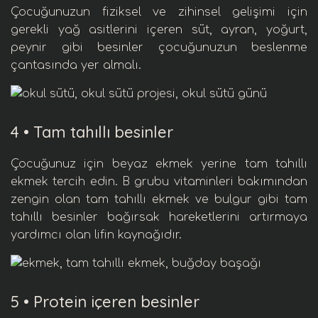
Çocuğunuzun fiziksel ve zihinsel gelişimi için
gerekli
yağ asitleri
ni içeren
süt,
ayran
,
yoğurt
,
peynir
gibi besinler çocuğunuzun beslenme
çantasında yer almalı.
4 •
Tam tahıllı besinler
Çocuğunuz için
beyaz ekmek
yerine tam tahıllı
ekmek tercih edin.
B grubu vitaminler
i bakımından
zengin olan tam tahıllı ekmek ve bulgur gibi tam
tahıllı besinler
bağırsak hareketleri
ni artırmaya
yardımcı olan
lif
in kaynağıdır.
5 •
Protein içeren besinler