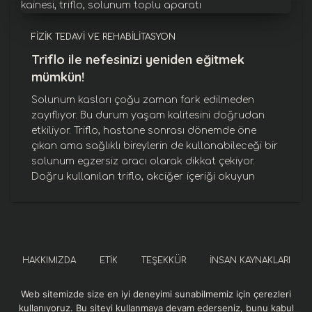
FIZIK TEDAVI VE REHABILITASYON
Triflo ile nefesinizi yeniden eğitmek
mümkün!
Solunum kasları çoğu zaman fark edilmeden
zayıflıyor. Bu durum yaşam kalitesini doğrudan
etkiliyor. Triflo, hastane sonrası dönemde öne
çıkan ama sağlıklı bireylerin de kullanabileceği bir
solunum egzersiz aracı olarak dikkat çekiyor.
Doğru kullanılan triflo, akciğer
içeriği okuyun
HAKKIMIZDA
ETIK
TEŞEKKÜR
İNSAN KAYNAKLARI
Web sitemizde size en iyi deneyimi sunabilmemiz için çerezleri
SOSYAL SORUMLULUK
KURUMSAL REFERANSLAR
kullanıyoruz. Bu siteyi kullanmaya devam ederseniz, bunu kabul