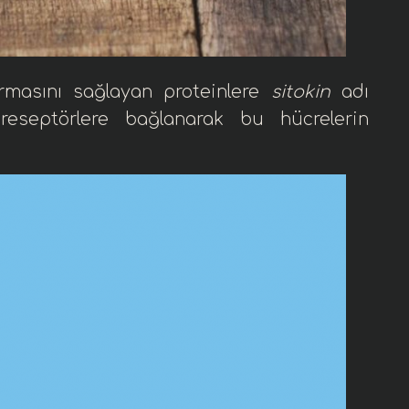
kurmasını sağlayan
protein
lere
sitokin
adı
 reseptörlere bağlanarak bu hücrelerin