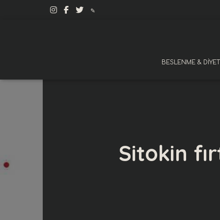
✎
BESLENME & DIYET
Sitokin fır