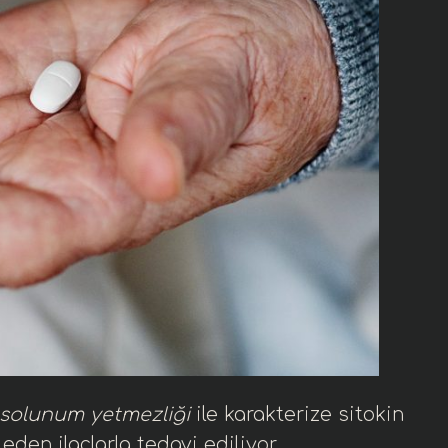
solunum yetmezliği
ile karakterize sitokin
 eden ilaçlarla tedavi ediliyor.