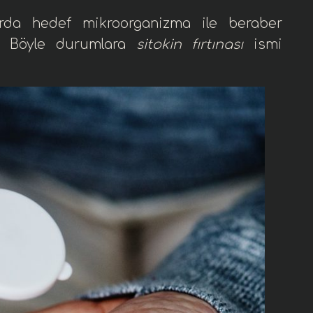
larda hedef mikroorganizma ile beraber
or. Böyle durumlara
sitokin fırtınası
ismi