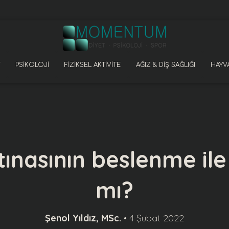
PSIKOLOJI
FIZIKSEL AKTIVITE
AĞIZ & DIŞ SAĞLIĞI
HAYVA
tınasının beslenme ile 
mı?
Şenol Yıldız, MSc.
•
4 Şubat 2022