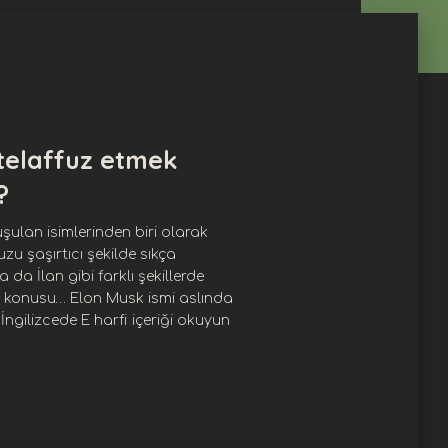
 telaffuz etmek
?
şulan isimlerinden biri olarak
zu şaşırtıcı şekilde sıkça
 ya da İlan gibi farklı şekillerde
 konusu… Elon Musk ismi aslında
İngilizcede E harfi
içeriği okuyun