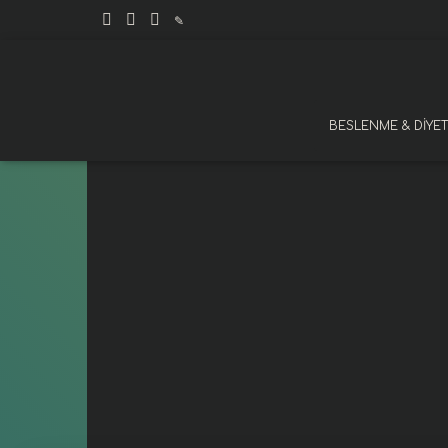
✎
BESLENME & DIYET