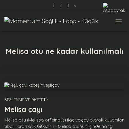
✎
MENÜ
Melisa otu ne kadar kullanılmalı
BESLENME VE DIYETETIK
Melisa çayı
Melisa otu (Melissa officinalis) ilaç ve çay olarak kullanılan
tıbbi – aromatik bitkidir. 1 • Melisa otunun içinde hangi