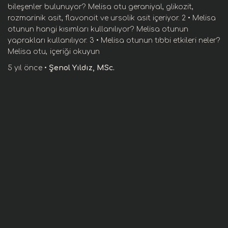
bileşenler bulunuyor? Melisa otu geraniyal, glikozit,
rozmarinik asit, flavonoit ve ursolik asit içeriyor. 2 • Melisa
otunun hangi kısımları kullanılıyor? Melisa otunun
yaprakları kullanılıyor. 3 • Melisa otunun tıbbi etkileri neler?
Melisa otu,
içeriği okuyun
5 yıl
önce
•
Şenol Yıldız, MSc.