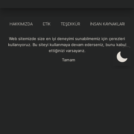
HAKKIMIZDA
ETIK
TEŞEKKÜR
İNSAN KAYNAKLARI
Web sitemizde size en iyi deneyimi sunabilmemiz için çerezleri
SOSYAL SORUMLULUK
KURUMSAL REFERANSLAR
kullanıyoruz. Bu siteyi kullanmaya devam ederseniz, bunu kabul
ettiğinizi varsayarız.
GIZLILIK VE GÜVENLIK POLITIKASI
Tamam
Momentum Sağlık web sitesindeki içerikler bilgilendirme amaçlıdır. Sitedeki
yazılar, görseller ve diğer materyaller tıbbi tanı, tedavi veya profesyonel sağlık
hizmeti yerine geçmez. Sağlık sorunlarınızla ilgili en doğru ve güvenilir bilgiyi
almak için sağlık profesyoneline danışınız. Momentum Sağlık, sunulan bilgilerin
doğruluğu ve güncelliği konusunda azami özeni göstermektedir. İçeriklerde
meydana gelebilecek hatalar, eksiklikler veya güncellik kaybından dolayı
doğabilecek herhangi bir zarardan sitemiz sorumlu tutulamaz. Telif hakları
Momentum Sağlık’a ait olan içeriklerin izinsiz kopyalanması, çoğaltılması veya
ticari amaçla kullanılması yasaktır. Web sitemizi kullanarak bu koşulları kabul
etmiş sayılırsınız.