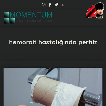
✎
MENÜ
hemoroit hastalığında perhiz