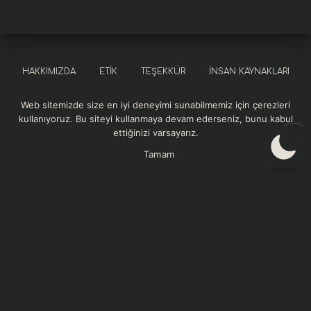
HAKKIMIZDA
ETIK
TEŞEKKÜR
İNSAN KAYNAKLARI
Web sitemizde size en iyi deneyimi sunabilmemiz için çerezleri
SOSYAL SORUMLULUK
KURUMSAL REFERANSLAR
kullanıyoruz. Bu siteyi kullanmaya devam ederseniz, bunu kabul
ettiğinizi varsayarız.
GIZLILIK VE GÜVENLIK POLITIKASI
Tamam
Momentum Sağlık web sitesindeki içerikler bilgilendirme amaçlıdır. Sitedeki
yazılar, görseller ve diğer materyaller tıbbi tanı, tedavi veya profesyonel sağlık
hizmeti yerine geçmez. Sağlık sorunlarınızla ilgili en doğru ve güvenilir bilgiyi
almak için sağlık profesyoneline danışınız. Momentum Sağlık, sunulan bilgilerin
doğruluğu ve güncelliği konusunda azami özeni göstermektedir. İçeriklerde
meydana gelebilecek hatalar, eksiklikler veya güncellik kaybından dolayı
doğabilecek herhangi bir zarardan sitemiz sorumlu tutulamaz. Telif hakları
Momentum Sağlık’a ait olan içeriklerin izinsiz kopyalanması, çoğaltılması veya
ticari amaçla kullanılması yasaktır. Web sitemizi kullanarak bu koşulları kabul