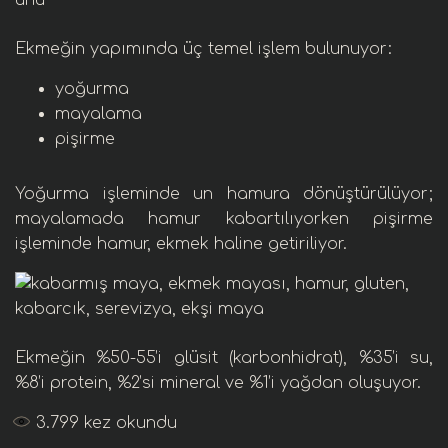
Ekmeğin yapımında üç temel işlem bulunuyor:
yoğurma
mayalama
pişirme
Yoğurma işleminde un hamura dönüştürülüyor;
mayalamada hamur kabartılıyorken pişirme
işleminde hamur, ekmek haline getiriliyor.
Ekmeğin %50-55’i
glüsit
(karbonhidrat)
, %35’i
su
,
%8’i
protein
, %2’si
mineral
ve %1’i
yağ
dan oluşuyor.
3.799
kez okundu