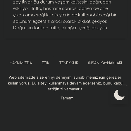
zayıflıyor. Bu durum yaşam kalitesini doğrudan
etkiliyor. Triflo, hastane sonrası dönemde öne
çıkan ama sağlıklı bireylerin de kullanabileceği bir
solunum egzersiz aracı olarak dikkat çekiyor.
Doğru kullanılan triflo, akciğer
içeriği okuyun
HAKKIMIZDA
ETIK
TEŞEKKÜR
İNSAN KAYNAKLARI
Web sitemizde size en iyi deneyimi sunabilmemiz için çerezleri
SOSYAL SORUMLULUK
KURUMSAL REFERANSLAR
kullanıyoruz. Bu siteyi kullanmaya devam ederseniz, bunu kabul
ettiğinizi varsayarız.
GIZLILIK VE GÜVENLIK POLITIKASI
Tamam
Momentum Sağlık web sitesindeki içerikler bilgilendirme amaçlıdır. Sitedeki
Audio by
websitevoice.com
yazılar, görseller ve diğer materyaller tıbbi tanı, tedavi veya profesyonel sağlık
hizmeti yerine geçmez. Sağlık sorunlarınızla ilgili en doğru ve güvenilir bilgiyi
almak için sağlık profesyoneline danışınız. Momentum Sağlık, sunulan bilgilerin