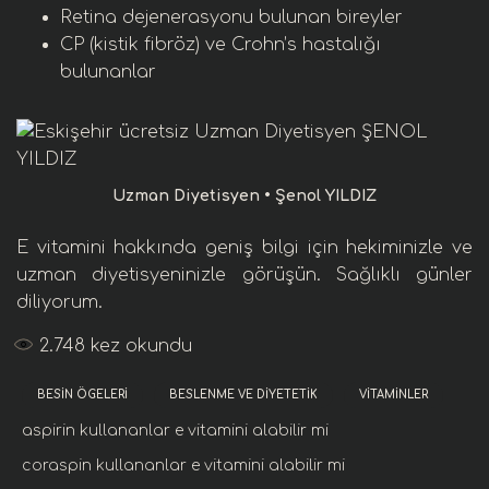
Retina dejenerasyonu
bulunan bireyler
CP
(kistik fibröz)
ve
Crohn’s hastalığı
bulunanlar
Uzman Diyetisyen • Şenol YILDIZ
E vitamini
hakkında geniş bilgi için hekiminizle ve
uzman diyetisyenin
izle görüşün. Sağlıklı günler
diliyorum.
2.748
kez okundu
BESIN ÖGELERI
BESLENME VE DIYETETIK
VITAMINLER
aspirin kullananlar e vitamini alabilir mi
coraspin kullananlar e vitamini alabilir mi