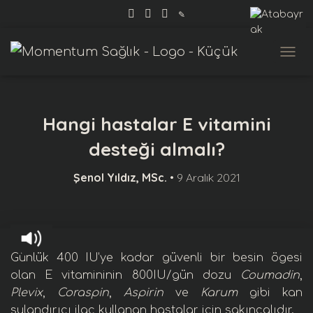
✎
MENÜ
Hangi hastalar E vitamini
desteği almalı?
Şenol Yıldız, MSc.
•
9 Aralık 2021
Günlük 400 IU’ye kadar güvenli bir
besin ögesi
olan
E vitamini
nin 800IU/gün dozu
Coumadin
,
Plevix
,
Coraspin
,
Aspirin
ve
Karum
gibi kan
sulandırıcı ilaç kullanan hastalar için sakıncalıdır.