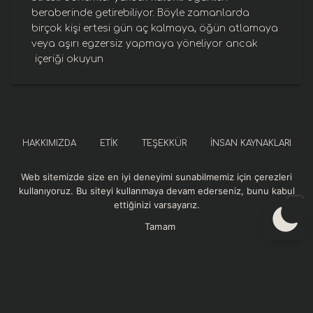
beraberinde getirebiliyor. Böyle zamanlarda
birçok kişi ertesi gün aç kalmaya, öğün atlamaya
veya aşırı egzersiz yapmaya yöneliyor ancak
içeriği okuyun
HAKKIMIZDA
ETIK
TEŞEKKÜR
İNSAN KAYNAKLARI
Web sitemizde size en iyi deneyimi sunabilmemiz için çerezleri
SOSYAL SORUMLULUK
KURUMSAL REFERANSLAR
kullanıyoruz. Bu siteyi kullanmaya devam ederseniz, bunu kabul
ettiğinizi varsayarız.
GIZLILIK VE GÜVENLIK POLITIKASI
Tamam
Momentum Sağlık web sitesindeki içerikler bilgilendirme amaçlıdır. Sitedeki
Audio by
websitevoice.com
yazılar, görseller ve diğer materyaller tıbbi tanı, tedavi veya profesyonel sağlık
hizmeti yerine geçmez. Sağlık sorunlarınızla ilgili en doğru ve güvenilir bilgiyi
almak için sağlık profesyoneline danışınız. Momentum Sağlık, sunulan bilgilerin