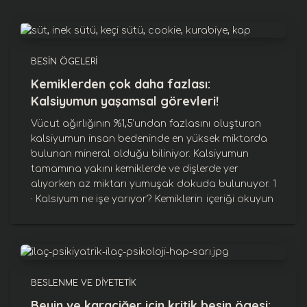
BESIN ÖGELERI
Kemiklerden çok daha fazlası:
Kalsiyumun yaşamsal görevleri!
Vücut ağırlığının %1,5’undan fazlasını oluşturan
kalsiyumun insan bedeninde en yüksek miktarda
bulunan mineral olduğu biliniyor. Kalsiyumun
tamamına yakını kemiklerde ve dişlerde yer
alıyorken az miktarı yumuşak dokuda bulunuyor. 1
· Kalsiyum ne işe yarıyor? Kemiklerin
içeriği okuyun
BESLENME VE DIYETETIK
Beyin ve karaciğer için kritik besin ögesi: