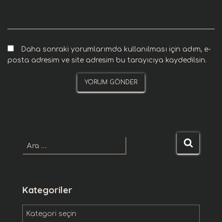
Daha sonraki yorumlarımda kullanılması için adım, e-
posta adresim ve site adresim bu tarayıcıya kaydedilsin.
A
r
a
m
a
Kategoriler
:
K
a