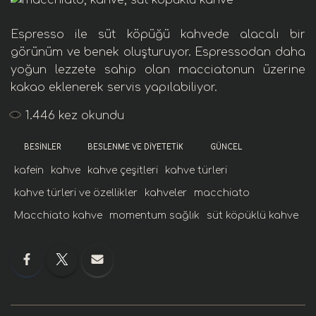
Espresso ile süt köpüğü kahvede alacalı bir
görünüm ve benek oluşturuyor.
Espresso
dan daha
yoğun lezzete sahip olan macciatonun üzerine
kakao
eklenerek servis yapılabiliyor.
1.446
kez okundu
BESINLER
BESLENME VE DIYETETIK
GÜNCEL
kafein
kahve
kahve çeşitleri
kahve türleri
kahve türleri ve özellikler
kahveler
macchiato
Macchiato kahve
momentum sağlık
süt köpüklü kahve