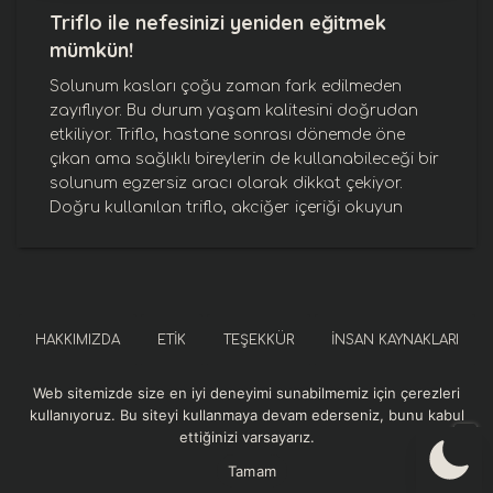
Triflo ile nefesinizi yeniden eğitmek
mümkün!
Solunum kasları çoğu zaman fark edilmeden
zayıflıyor. Bu durum yaşam kalitesini doğrudan
etkiliyor. Triflo, hastane sonrası dönemde öne
çıkan ama sağlıklı bireylerin de kullanabileceği bir
solunum egzersiz aracı olarak dikkat çekiyor.
Doğru kullanılan triflo, akciğer
içeriği okuyun
HAKKIMIZDA
ETIK
TEŞEKKÜR
İNSAN KAYNAKLARI
Web sitemizde size en iyi deneyimi sunabilmemiz için çerezleri
SOSYAL SORUMLULUK
KURUMSAL REFERANSLAR
kullanıyoruz. Bu siteyi kullanmaya devam ederseniz, bunu kabul
ettiğinizi varsayarız.
GIZLILIK VE GÜVENLIK POLITIKASI
Tamam