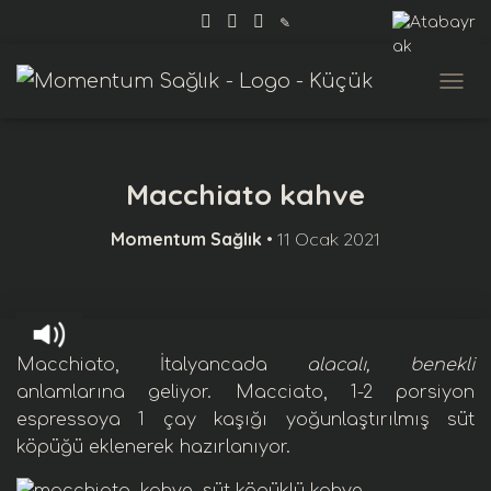
✎
MENÜ
Macchiato kahve
Momentum Sağlık
•
11 Ocak 2021
Macchiato, İtalyancada
alacalı, benekli
anlamlarına geliyor. Macciato, 1-2 porsiyon
espresso
ya 1 çay kaşığı
yoğunlaştırılmış süt
köpüğü
eklenerek hazırlanıyor.