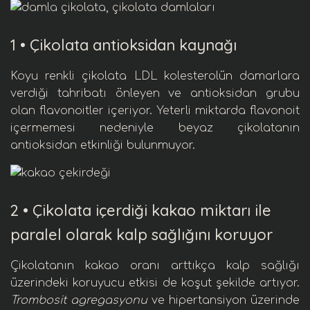
1 •
Çikolata antioksidan kaynağı
Koyu renkli çikolata
LDL kolesterol
ün damarlara
verdiği tahribatı önleyen ve
antioksidan
grubu
olan
flavonoitler
içeriyor. Yeterli miktarda flavonoit
içermemesi nedeniyle beyaz çikolatanın
antioksidan etkinliği bulunmuyor.
2 •
Çikolata içerdiği kakao miktarı ile
paralel olarak kalp sağlığını koruyor
Çikolatanın
kakao
oranı arttıkça
kalp sağlığı
üzerindeki koruyucu etkisi de koşut şekilde artıyor.
Trombosit agregasyonu
ve
hipertansiyon
üzerinde