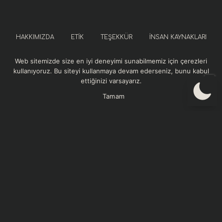
HAKKIMIZDA
ETIK
TEŞEKKÜR
İNSAN KAYNAKLARI
Web sitemizde size en iyi deneyimi sunabilmemiz için çerezleri
SOSYAL SORUMLULUK
KURUMSAL REFERANSLAR
kullanıyoruz. Bu siteyi kullanmaya devam ederseniz, bunu kabul
ettiğinizi varsayarız.
GIZLILIK VE GÜVENLIK POLITIKASI
Tamam
Momentum Sağlık web sitesindeki içerikler bilgilendirme amaçlıdır. Sitedeki
Audio by
websitevoice.com
yazılar, görseller ve diğer materyaller tıbbi tanı, tedavi veya profesyonel sağlık
hizmeti yerine geçmez. Sağlık sorunlarınızla ilgili en doğru ve güvenilir bilgiyi
almak için sağlık profesyoneline danışınız. Momentum Sağlık, sunulan bilgilerin
doğruluğu ve güncelliği konusunda azami özeni göstermektedir. İçeriklerde
meydana gelebilecek hatalar, eksiklikler veya güncellik kaybından dolayı
doğabilecek herhangi bir zarardan sitemiz sorumlu tutulamaz. Telif hakları
Momentum Sağlık’a ait olan içeriklerin izinsiz kopyalanması, çoğaltılması veya
ticari amaçla kullanılması yasaktır. Web sitemizi kullanarak bu koşulları kabul
etmiş sayılırsınız.