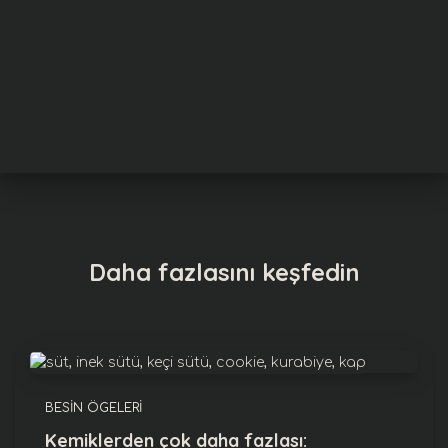
l
e
r
Daha fazlasını keşfedin
BESIN ÖGELERI
Kemiklerden çok daha fazlası: