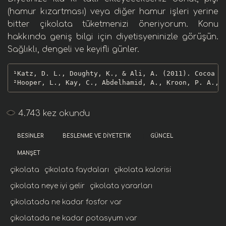
(hamur kızartması)
veya diğer hamur işleri yerine
bitter çikolata tüketmenizi öneriyorum. Konu
hakkında geniş bilgi için
diyetisyen
inizle görüşün.
Sağlıklı, dengeli ve keyifli günler.
¹Katz, D. L., Doughty, K., & Ali, A. (2011). Cocoa a
²Hooper, L., Kay, C., Abdelhamid, A., Kroon, P. A., 
4.743
kez okundu
BESINLER
BESLENME VE DIYETETIK
GÜNCEL
MANŞET
çikolata
çikolata faydaları
çikolata kalorisi
çikolata neye iyi gelir
çikolata yararları
çikolatada ne kadar fosfor var
çikolatada ne kadar potasyum var