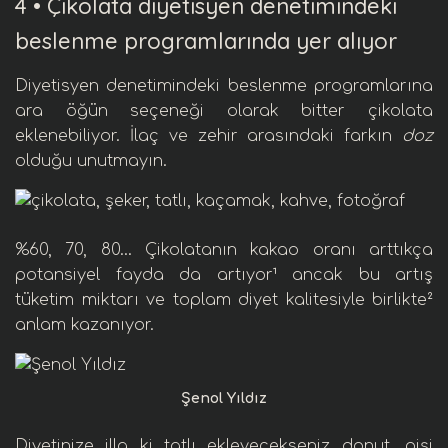
4 •
Çikolata diyetisyen denetimindeki
beslenme programlarında yer alıyor
Diyetisyen
denetimindeki beslenme programlarına
ara öğün
seçeneği olarak bitter çikolata
eklenebiliyor. İlaç ve zehir arasındaki farkın
doz
olduğu unutmayın.
%60, 70, 80… Çikolatanın kakao oranı arttıkça
potansiyel fayda da artıyor¹ ancak bu artış
tüketim miktarı ve toplam diyet kalitesiyle birlikte²
anlam kazanıyor.
Şenol Yıldız
Diyetinize illa ki tatlı ekleyecekseniz
donut
, pişi