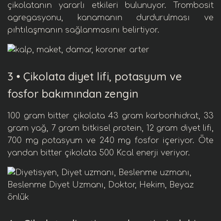
çikolatanın yararlı etkileri bulunuyor. Trombosit
agregasyonu, kanamanın durdurulması ve
pıhtılaşmanın sağlanmasını belirtiyor.
3 •
Çikolata diyet lifi, potasyum ve
fosfor bakımından zengin
100 gram
bitter çikolata
43 gram
karbonhidrat
, 33
gram
yağ
, 7 gram
bitkisel protein
, 12 gram
diyet lifi
,
700 mg
potasyum
ve 240 mg
fosfor
içeriyor. Öte
yandan bitter çikolata 500 Kcal
enerji
veriyor.