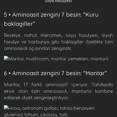
Soya fasulyesi
5 •
Aminoasit zengini 7 besin: “Kuru
baklagiller”
Bezelye
,
nohut
,
mercimek,
soya fasulyesi
,
siyah
fasulye
ve
barbunya
gibi baklagiller özellikle
lizin
aminoasidi açısından zengindir.
6 •
Aminoasit zengini 7 besin: “Mantar”
1
Mantar
, 17 farklı
aminoasit
içeriyor. Tahıllarda
eksik olan
lizin aminoasidi
,
mantar
la kombine
edilerek diyet zenginleştiriliyor.