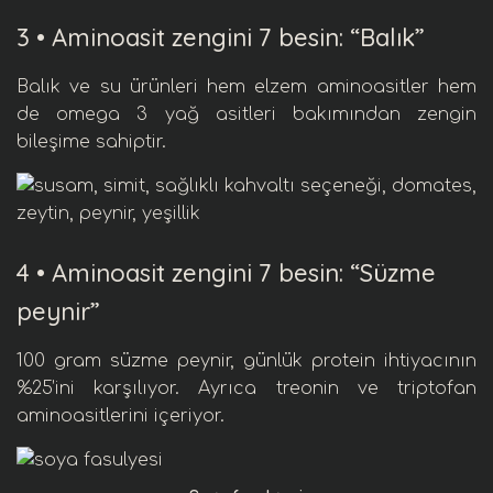
3 •
Aminoasit zengini 7 besin: “Balık”
Balık ve su ürünleri hem
elzem aminoasitler
hem
de
omega 3 yağ asitleri
bakımından zengin
bileşime sahiptir.
4 •
Aminoasit zengini 7 besin: “Süzme
peynir”
100 gram süzme peynir, günlük protein ihtiyacının
%25’ini karşılıyor. Ayrıca
treonin
ve
triptofan
aminoasitlerini içeriyor.