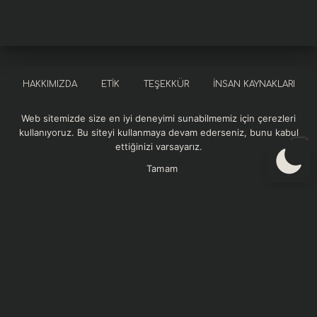
HAKKIMIZDA
ETIK
TEŞEKKÜR
İNSAN KAYNAKLARI
Web sitemizde size en iyi deneyimi sunabilmemiz için çerezleri
SOSYAL SORUMLULUK
KURUMSAL REFERANSLAR
kullanıyoruz. Bu siteyi kullanmaya devam ederseniz, bunu kabul
ettiğinizi varsayarız.
GIZLILIK VE GÜVENLIK POLITIKASI
Tamam
Momentum Sağlık web sitesindeki içerikler bilgilendirme amaçlıdır. Sitedeki
yazılar, görseller ve diğer materyaller tıbbi tanı, tedavi veya profesyonel sağlık
hizmeti yerine geçmez. Sağlık sorunlarınızla ilgili en doğru ve güvenilir bilgiyi
almak için sağlık profesyoneline danışınız. Momentum Sağlık, sunulan bilgilerin
doğruluğu ve güncelliği konusunda azami özeni göstermektedir. İçeriklerde
meydana gelebilecek hatalar, eksiklikler veya güncellik kaybından dolayı
doğabilecek herhangi bir zarardan sitemiz sorumlu tutulamaz. Telif hakları
Momentum Sağlık’a ait olan içeriklerin izinsiz kopyalanması, çoğaltılması veya