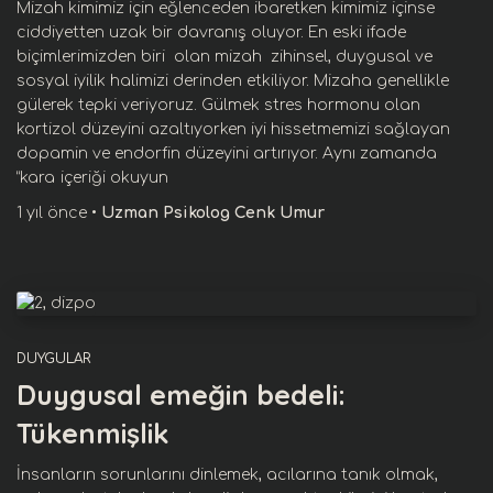
Mizah kimimiz için eğlenceden ibaretken kimimiz içinse
ciddiyetten uzak bir davranış oluyor. En eski ifade
biçimlerimizden biri olan mizah zihinsel, duygusal ve
sosyal iyilik halimizi derinden etkiliyor. Mizaha genellikle
gülerek tepki veriyoruz. Gülmek stres hormonu olan
kortizol düzeyini azaltıyorken iyi hissetmemizi sağlayan
dopamin ve endorfin düzeyini artırıyor. Aynı zamanda
“kara
içeriği okuyun
1 yıl
önce
•
Uzman Psikolog Cenk Umur
DUYGULAR
Duygusal emeğin bedeli:
Tükenmişlik
İnsanların sorunlarını dinlemek, acılarına tanık olmak,