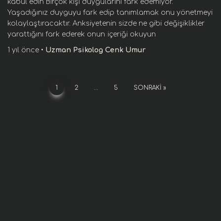
kabul edin Birçok kişi duygularını fark edemiyor.
Yaşadığınız duyguyu fark edip tanımlamak onu yönetmeyi
kolaylaştıracaktır. Anksiyetenin sizde ne gibi değişiklikler
yarattığını fark ederek onun
içeriği okuyun
1 yıl
önce
•
Uzman Psikolog Cenk Umur
Yazı
1
2
…
5
SONRAKI
sayfalaması