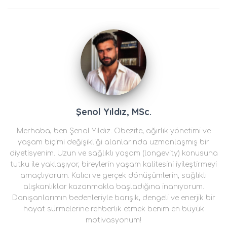
Şenol Yıldız, MSc.
Merhaba, ben Şenol Yıldız. Obezite, ağırlık yönetimi ve
yaşam biçimi değişikliği alanlarında uzmanlaşmış bir
diyetisyenim. Uzun ve sağlıklı yaşam (longevity) konusuna
tutku ile yaklaşıyor, bireylerin yaşam kalitesini iyileştirmeyi
amaçlıyorum. Kalıcı ve gerçek dönüşümlerin, sağlıklı
alışkanlıklar kazanmakla başladığına inanıyorum.
Danışanlarımın bedenleriyle barışık, dengeli ve enerjik bir
hayat sürmelerine rehberlik etmek benim en büyük
motivasyonum!