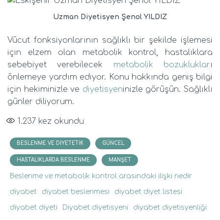
Uzman Diyetisyen Şenol YILDIZ
Vücut fonksiyonlarının sağlıklı bir şekilde işlemesi
için elzem olan metabolik kontrol, hastalıklara
sebebiyet verebilecek
metabolik bozukluklar
ı
önlemeye yardım ediyor. Konu hakkında geniş bilgi
için hekiminizle ve
diyetisyen
inizle görüşün. Sağlıklı
günler diliyorum.
1.237
kez okundu
BESLENME VE DIYETETIK
GÜNCEL
HASTALIKLARDA BESLENME
MANŞET
Beslenme ve metabolik kontrol arasındaki ilişki nedir
diyabet
diyabet beslenmesi
diyabet diyet listesi
diyabet diyeti
Diyabet diyetisyeni
diyabet diyetisyenliği