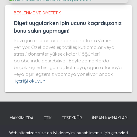
BESLENME VE DIYETETIK
Diyet uygularken ipin ucunu kaçırdıysanız
bunu sakın yapmayın!
Bazı günler planlanandan daha fazla yemek
yeniyor. Özel davetler, tatiller, kutlamalar veya
stresli dönemler yüksek kalorili öğünleri
beraberinde getirebiliyor. Böyle zamanlarda
birçok kişi ertesi gün aç kalmaya, öğün atlamaya
veya aşırı egzersiz yapmaya yöneliyor ancak
içeriği okuyun
HAKKIMIZDA
ETIK
TEŞEKKÜR
İNSAN KAYNAKLARI
Web sitemizde size en iyi deneyimi sunabilmemiz için çerezleri
SOSYAL SORUMLULUK
KURUMSAL REFERANSLAR