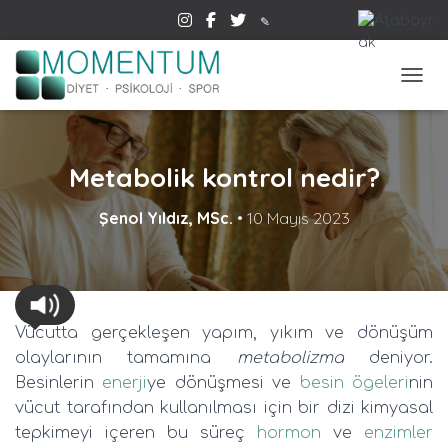
✎
MENÜ
Metabolik kontrol nedir?
Şenol Yıldız, MSc.
•
10 Mayıs 2023
Vücutta gerçekleşen yapım, yıkım ve dönüşüm
olaylarının tamamına
metabolizma
deniyor.
Besinlerin
enerji
ye dönüşmesi ve
besin ögeleri
nin
vücut tarafından kullanılması için bir dizi kimyasal
tepkimeyi içeren bu süreç
hormon
ve
enzimler